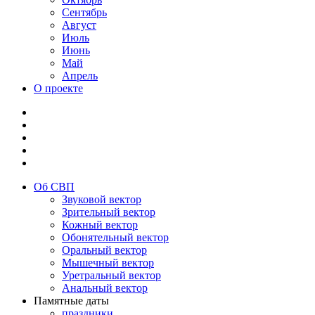
Сентябрь
Август
Июль
Июнь
Май
Апрель
О проекте
Об СВП
Звуковой вектор
Зрительный вектор
Кожный вектор
Обонятельный вектор
Оральный вектор
Мышечный вектор
Уретральный вектор
Анальный вектор
Памятные даты
праздники