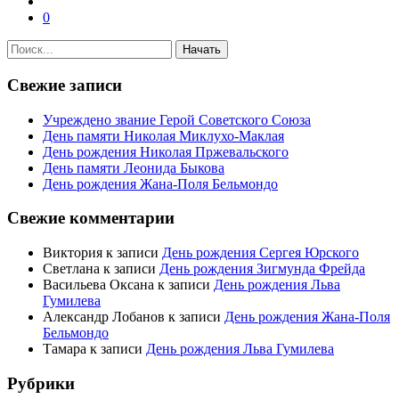
0
Свежие записи
Учреждено звание Герой Советского Союза
День памяти Николая Миклухо-Маклая
День рождения Николая Пржевальского
День памяти Леонида Быкова
День рождения Жана-Поля Бельмондо
Свежие комментарии
Виктория
к записи
День рождения Сергея Юрского
Светлана
к записи
День рождения Зигмунда Фрейда
Васильева Оксана
к записи
День рождения Льва
Гумилева
Александр Лобанов
к записи
День рождения Жана-Поля
Бельмондо
Тамара
к записи
День рождения Льва Гумилева
Рубрики