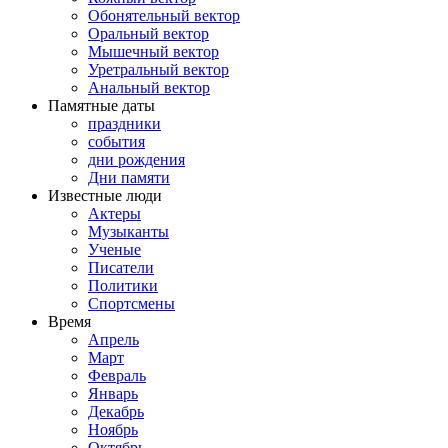
Обонятельный вектор
Оральный вектор
Мышечный вектор
Уретральный вектор
Анальный вектор
Памятные даты
праздники
события
дни рождения
Дни памяти
Известные люди
Актеры
Музыканты
Ученые
Писатели
Политики
Спортсмены
Время
Апрель
Март
Февраль
Январь
Декабрь
Ноябрь
Октябрь