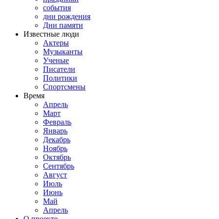
события
дни рождения
Дни памяти
Известные люди
Актеры
Музыканты
Ученые
Писатели
Политики
Спортсмены
Время
Апрель
Март
Февраль
Январь
Декабрь
Ноябрь
Октябрь
Сентябрь
Август
Июль
Июнь
Май
Апрель
О проекте