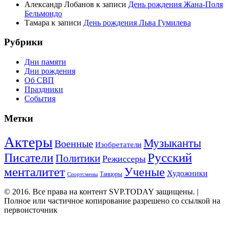
Александр Лобанов
к записи
День рождения Жана-Поля
Бельмондо
Тамара
к записи
День рождения Льва Гумилева
Рубрики
Дни памяти
Дни рождения
Об СВП
Праздники
События
Метки
Актеры
Музыканты
Военные
Изобретатели
Русский
Писатели
Политики
Режиссеры
менталитет
Ученые
Художники
Танцоры
Спортсмены
© 2016. Все права на контент SVP.TODAY защищены. |
Полное или частичное копирование разрешено со ссылкой на
первоисточник