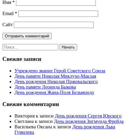
Имя
*
Email
*
Сайт
Свежие записи
Учреждено звание Герой Советского Союза
День памяти Николая Миклухо-Маклая
День рождения Николая Пржевальского
День памяти Леонида Быкова
День рождения Жана-Поля Бельмондо
Свежие комментарии
Виктория
к записи
День рождения Сергея Юрского
Светлана
к записи
День рождения Зигмунда Фрейда
Васильева Оксана
к записи
День рождения Льва
Гумилева