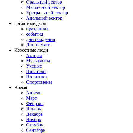
Оральный вектор
Мышечный вектор
Уретральный вектор
Анальный вектор
Памятные даты
праздники
события
дни рождения
Дни памяти
Известные люди
Актеры
Музыканты
Ученые
Писатели
Политики
Спортсмены
Время
Апрель
Март
Февраль
Январь
Декабрь
Ноябрь
Октябрь
Сентябрь