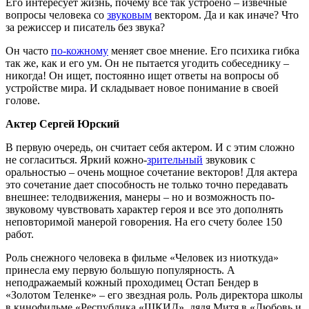
Его интересует жизнь, почему все так устроено – извечные
вопросы человека со
звуковым
вектором. Да и как иначе? Что
за режиссер и писатель без звука?
Он часто
по-кожному
меняет свое мнение. Его психика гибка
так же, как и его ум. Он не пытается угодить собеседнику –
никогда! Он ищет, постоянно ищет ответы на вопросы об
устройстве мира. И складывает новое понимание в своей
голове.
Актер Сергей Юрский
В первую очередь, он считает себя актером. И с этим сложно
не согласиться. Яркий кожно-
зрительный
звуковик с
оральностью – очень мощное сочетание векторов! Для актера
это сочетание дает способность не только точно передавать
внешнее: телодвижения, манеры – но и возможность по-
звуковому чувствовать характер героя и все это дополнять
неповторимой манерой говорения. На его счету более 150
работ.
Роль снежного человека в фильме «Человек из ниоткуда»
принесла ему первую большую популярность. А
неподражаемый кожный проходимец Остап Бендер в
«Золотом Теленке» – его звездная роль. Роль директора школы
в кинофильме «Республика «ШКИД», дядя Митя в «Любовь и