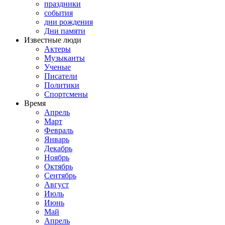
праздники
события
дни рождения
Дни памяти
Известные люди
Актеры
Музыканты
Ученые
Писатели
Политики
Спортсмены
Время
Апрель
Март
Февраль
Январь
Декабрь
Ноябрь
Октябрь
Сентябрь
Август
Июль
Июнь
Май
Апрель