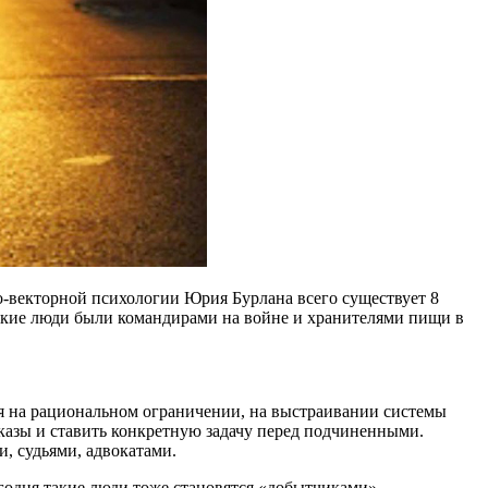
о-векторной психологии Юрия Бурлана всего существует 8
такие люди были командирами на войне и хранителями пищи в
ся на рациональном ограничении, на выстраивании системы
иказы и ставить конкретную задачу перед подчиненными.
, судьями, адвокатами.
годня такие люди тоже становятся «добытчиками»,