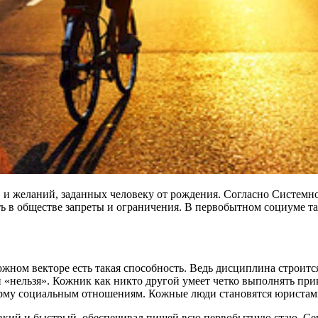
 и желаний, заданных человеку от рождения. Согласно Системн
ть в обществе запреты и ограничения. В первобытном социуме 
ожном векторе есть такая способность. Ведь дисциплина строит
и «нельзя». Кожник как никто другой умеет четко выполнять пр
орму социальным отношениям. Кожные люди становятся юристами
овкий и быстрый, обеспечивал пищей всю первобытную стаю. Се