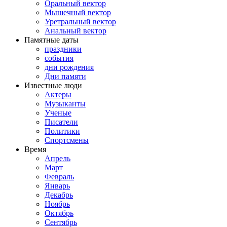
Оральный вектор
Мышечный вектор
Уретральный вектор
Анальный вектор
Памятные даты
праздники
события
дни рождения
Дни памяти
Известные люди
Актеры
Музыканты
Ученые
Писатели
Политики
Спортсмены
Время
Апрель
Март
Февраль
Январь
Декабрь
Ноябрь
Октябрь
Сентябрь