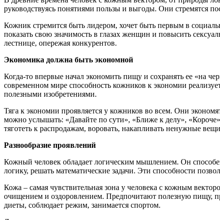
руководствуясь понятиями пользы и выгоды. Они стремятся пос
Кожник стремится быть лидером, хочет быть первым в социаль
показать свою значимость в глазах женщин и повысить сексуа
лестнице, опережая конкурентов.
Экономика должна быть экономной
Когда-то впервые начал экономить пищу и сохранять ее «на че
современном мире способность кожников к экономии реализует
полезными изобретениями.
Тяга к экономии проявляется у кожников во всем. Они экономят
можно услышать: «Давайте по сути», «Ближе к делу», «Короче
тяготеть к распродажам, воровать, накапливать ненужные вещи
Разнообразие проявлений
Кожный человек обладает логическим мышлением. Он способен
логику, решать математические задачи. Эти способности позвол
Кожа – самая чувствительная зона у человека с кожным вектор
очищением и оздоровлением. Предпочитают полезную пищу, пр
диеты, соблюдает режим, занимается спортом.