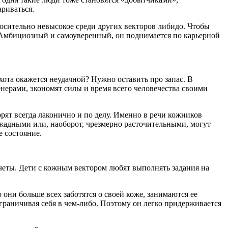
ариваться.
носительно невысокое среди других векторов либидо. Чтобы
. Амбициозный и самоуверенный, он поднимается по карьерной
хота окажется неудачной? Нужно оставить про запас. В
нерами, экономят силы и время всего человечества своими
орят всегда лаконично и по делу. Именно в речи кожников
 жадными или, наоборот, чрезмерно расточительными, могут
е состояние.
четы. Дети с кожным вектором любят выполнять задания на
они больше всех заботятся о своей коже, занимаются ее
аничивая себя в чем-либо. Поэтому он легко придерживается