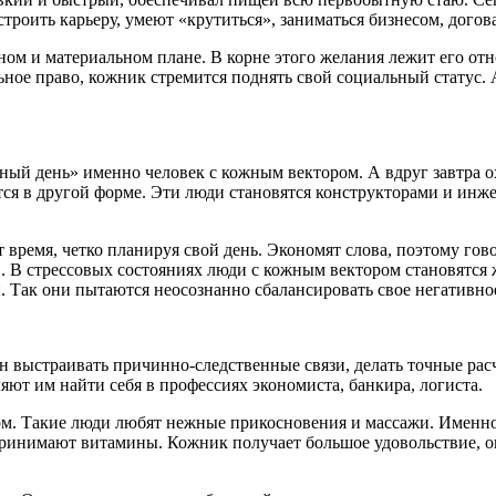
троить карьеру, умеют «крутиться», заниматься бизнесом, догов
ном и материальном плане. В корне этого желания лежит его от
льное право, кожник стремится поднять свой социальный статус
рный день» именно человек с кожным вектором. А вдруг завтра о
ся в другой форме. Эти люди становятся конструкторами и инже
 время, четко планируя свой день. Экономят слова, поэтому гов
». В стрессовых состояниях люди с кожным вектором становятся
. Так они пытаются неосознанно сбалансировать свое негативно
 выстраивать причинно-следственные связи, делать точные рас
яют им найти себя в профессиях экономиста, банкира, логиста.
ом. Такие люди любят нежные прикосновения и массажи. Именно 
инимают витамины. Кожник получает большое удовольствие, огр