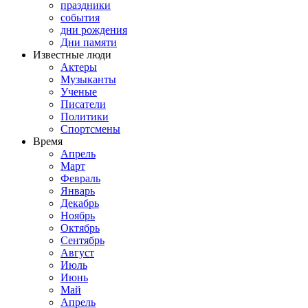
праздники
события
дни рождения
Дни памяти
Известные люди
Актеры
Музыканты
Ученые
Писатели
Политики
Спортсмены
Время
Апрель
Март
Февраль
Январь
Декабрь
Ноябрь
Октябрь
Сентябрь
Август
Июль
Июнь
Май
Апрель