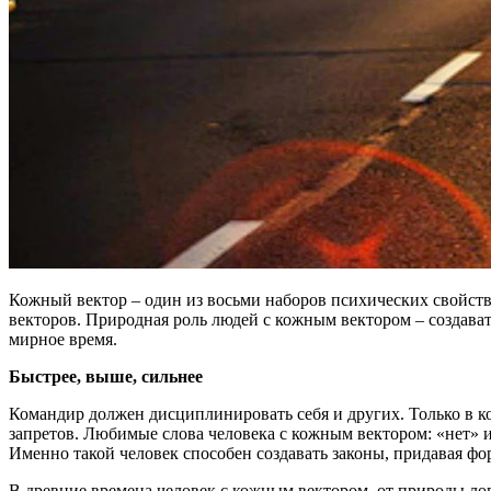
Кожный вектор – один из восьми наборов психических свойств
векторов. Природная роль людей с кожным вектором – создава
мирное время.
Быстрее, выше, сильнее
Командир должен дисциплинировать себя и других. Только в к
запретов. Любимые слова человека с кожным вектором: «нет» 
Именно такой человек способен создавать законы, придавая ф
В древние времена человек с кожным вектором, от природы л