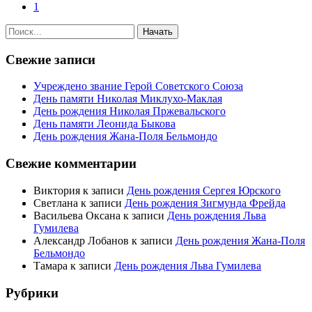
1
Свежие записи
Учреждено звание Герой Советского Союза
День памяти Николая Миклухо-Маклая
День рождения Николая Пржевальского
День памяти Леонида Быкова
День рождения Жана-Поля Бельмондо
Свежие комментарии
Виктория
к записи
День рождения Сергея Юрского
Светлана
к записи
День рождения Зигмунда Фрейда
Васильева Оксана
к записи
День рождения Льва
Гумилева
Александр Лобанов
к записи
День рождения Жана-Поля
Бельмондо
Тамара
к записи
День рождения Льва Гумилева
Рубрики