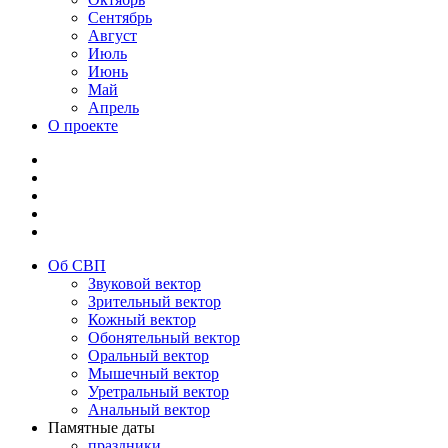
Сентябрь
Август
Июль
Июнь
Май
Апрель
О проекте
Об СВП
Звуковой вектор
Зрительный вектор
Кожный вектор
Обонятельный вектор
Оральный вектор
Мышечный вектор
Уретральный вектор
Анальный вектор
Памятные даты
праздники