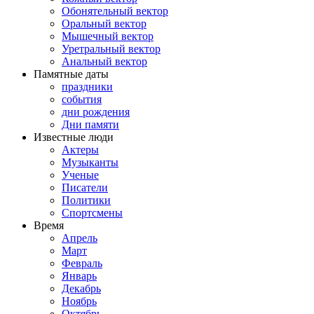
Обонятельный вектор
Оральный вектор
Мышечный вектор
Уретральный вектор
Анальный вектор
Памятные даты
праздники
события
дни рождения
Дни памяти
Известные люди
Актеры
Музыканты
Ученые
Писатели
Политики
Спортсмены
Время
Апрель
Март
Февраль
Январь
Декабрь
Ноябрь
Октябрь