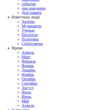
события
дни рождения
Дни памяти
Известные люди
Актеры
Музыканты
Ученые
Писатели
Политики
Спортсмены
Время
Апрель
Март
Февраль
Январь
Декабрь
Ноябрь
Октябрь
Сентябрь
Август
Июль
Июнь
Май
Апрель
О проекте