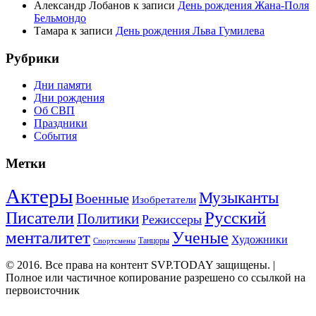
Александр Лобанов
к записи
День рождения Жана-Поля
Бельмондо
Тамара
к записи
День рождения Льва Гумилева
Рубрики
Дни памяти
Дни рождения
Об СВП
Праздники
События
Метки
Актеры
Музыканты
Военные
Изобретатели
Русский
Писатели
Политики
Режиссеры
менталитет
Ученые
Художники
Танцоры
Спортсмены
© 2016. Все права на контент SVP.TODAY защищены. |
Полное или частичное копирование разрешено со ссылкой на
первоисточник