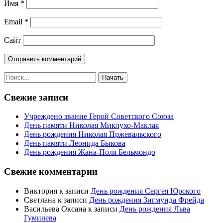
Имя
*
Email
*
Сайт
Свежие записи
Учреждено звание Герой Советского Союза
День памяти Николая Миклухо-Маклая
День рождения Николая Пржевальского
День памяти Леонида Быкова
День рождения Жана-Поля Бельмондо
Свежие комментарии
Виктория
к записи
День рождения Сергея Юрского
Светлана
к записи
День рождения Зигмунда Фрейда
Васильева Оксана
к записи
День рождения Льва
Гумилева