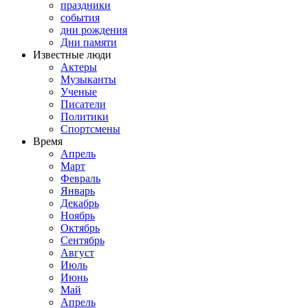
праздники
события
дни рождения
Дни памяти
Известные люди
Актеры
Музыканты
Ученые
Писатели
Политики
Спортсмены
Время
Апрель
Март
Февраль
Январь
Декабрь
Ноябрь
Октябрь
Сентябрь
Август
Июль
Июнь
Май
Апрель