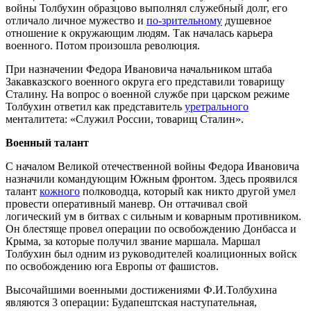
войны Толбухин образцово выполнял служебный долг, его
отличало личное мужество и
по-зрительному
душевное
отношение к окружающим людям. Так началась карьера
военного. Потом произошла революция.
При назначении Федора Ивановича начальником штаба
Закавказского военного округа его представили товарищу
Сталину. На вопрос о военной службе при царском режиме
Толбухин ответил как представитель
уретрального
менталитета: «Служил России, товарищ Сталин».
Военный талант
С началом Великой отечественной войны Федора Ивановича
назначили командующим Южным фронтом. Здесь проявился
талант
кожного
полководца, который как никто другой умел
провести оперативный маневр. Он оттачивал свой
логический ум в битвах с сильным и коварным противником.
Он блестяще провел операции по освобождению Донбасса и
Крыма, за которые получил звание маршала. Маршал
Толбухин был одним из руководителей коалиционных войск
по освобождению юга Европы от фашистов.
Высочайшими военными достижениями Ф.И.Толбухина
являются 3 операции: Будапештская наступательная,