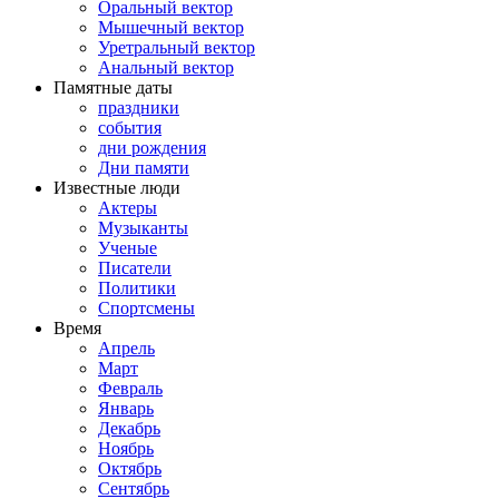
Оральный вектор
Мышечный вектор
Уретральный вектор
Анальный вектор
Памятные даты
праздники
события
дни рождения
Дни памяти
Известные люди
Актеры
Музыканты
Ученые
Писатели
Политики
Спортсмены
Время
Апрель
Март
Февраль
Январь
Декабрь
Ноябрь
Октябрь
Сентябрь