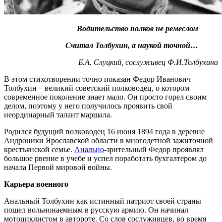
Водительство полков не ремеслом
Считал Толбухин, а наукой точной…
Б.А. Слуцкий, сослуживец Ф.И.Толбухина
В этом стихотворении точно показан Федор Иванович
Толбухин – великий советский полководец, о котором
современное поколение знает мало. Он просто горел своим
делом, поэтому у него получилось проявить свой
неординарный талант маршала.
Родился будущий полководец 16 июня 1894 года в деревне
Андроники Ярославской области в многодетной зажиточной
крестъянской семье.
Анально
-зрительный Федор проявлял
большое рвение в учебе и успел поработать бухгалтером до
начала Первой мировой войны.
Карьера военного
Анальный Толбухин как истинный патриот своей страны
пошел вольнонаемным в русскую армию. Он начинал
мотоциклистом в автороте. Со слов сослуживцев, во время