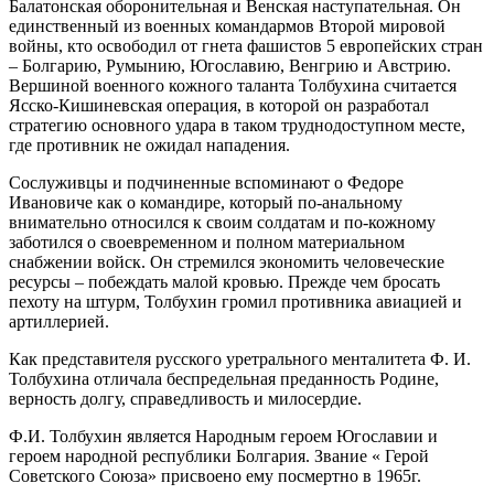
Балатонская оборонительная и Венская наступательная. Он
единственный из военных командармов Второй мировой
войны, кто освободил от гнета фашистов 5 европейских стран
– Болгарию, Румынию, Югославию, Венгрию и Австрию.
Вершиной военного кожного таланта Толбухина считается
Ясско-Кишиневская операция, в которой он разработал
стратегию основного удара в таком труднодоступном месте,
где противник не ожидал нападения.
Сослуживцы и подчиненные вспоминают о Федоре
Ивановиче как о командире, который по-анальному
внимательно относился к своим солдатам и по-кожному
заботился о своевременном и полном материальном
снабжении войск. Он стремился экономить человеческие
ресурсы – побеждать малой кровью. Прежде чем бросать
пехоту на штурм, Толбухин громил противника авиацией и
артиллерией.
Как представителя русского уретрального менталитета Ф. И.
Толбухина отличала беспредельная преданность Родине,
верность долгу, справедливость и милосердие.
Ф.И. Толбухин является Народным героем Югославии и
героем народной республики Болгария. Звание « Герой
Советского Союза» присвоено ему посмертно в 1965г.