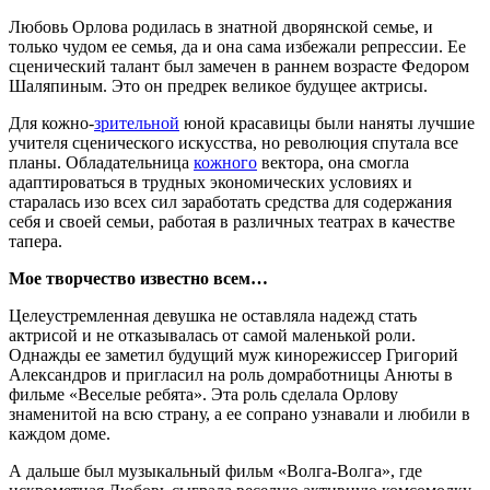
Любовь Орлова родилась в знатной дворянской семье, и
только чудом ее семья, да и она сама избежали репрессии. Ее
сценический талант был замечен в раннем возрасте Федором
Шаляпиным. Это он предрек великое будущее актрисы.
Для кожно-
зрительной
юной красавицы были наняты лучшие
учителя сценического искусства, но революция спутала все
планы. Обладательница
кожного
вектора, она смогла
адаптироваться в трудных экономических условиях и
старалась изо всех сил заработать средства для содержания
себя и своей семьи, работая в различных театрах в качестве
тапера.
Мое творчество известно всем…
Целеустремленная девушка не оставляла надежд стать
актрисой и не отказывалась от самой маленькой роли.
Однажды ее заметил будущий муж кинорежиссер Григорий
Александров и пригласил на роль домработницы Анюты в
фильме «Веселые ребята». Эта роль сделала Орлову
знаменитой на всю страну, а ее сопрано узнавали и любили в
каждом доме.
А дальше был музыкальный фильм «Волга-Волга», где