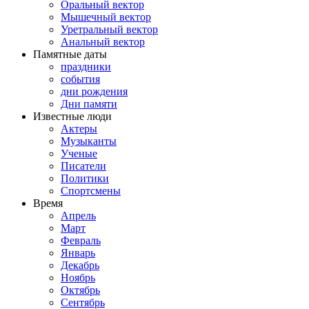
Оральный вектор
Мышечный вектор
Уретральный вектор
Анальный вектор
Памятные даты
праздники
события
дни рождения
Дни памяти
Известные люди
Актеры
Музыканты
Ученые
Писатели
Политики
Спортсмены
Время
Апрель
Март
Февраль
Январь
Декабрь
Ноябрь
Октябрь
Сентябрь