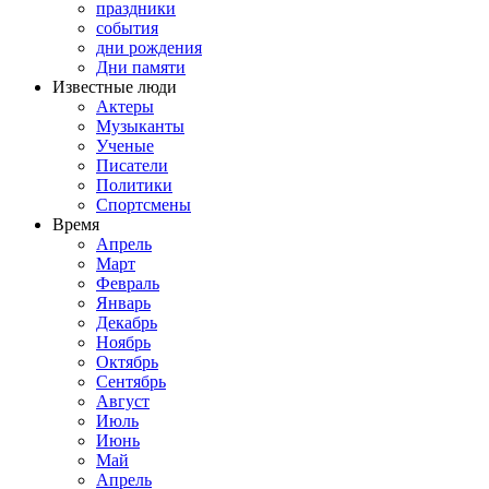
праздники
события
дни рождения
Дни памяти
Известные люди
Актеры
Музыканты
Ученые
Писатели
Политики
Спортсмены
Время
Апрель
Март
Февраль
Январь
Декабрь
Ноябрь
Октябрь
Сентябрь
Август
Июль
Июнь
Май
Апрель