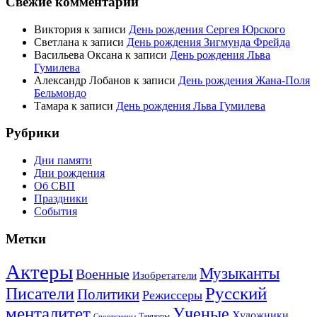
Свежие комментарии
Виктория
к записи
День рождения Сергея Юрского
Светлана
к записи
День рождения Зигмунда Фрейда
Васильева Оксана
к записи
День рождения Льва
Гумилева
Александр Лобанов
к записи
День рождения Жана-Поля
Бельмондо
Тамара
к записи
День рождения Льва Гумилева
Рубрики
Дни памяти
Дни рождения
Об СВП
Праздники
События
Метки
Актеры
Музыканты
Военные
Изобретатели
Русский
Писатели
Политики
Режиссеры
менталитет
Ученые
Художники
Танцоры
Спортсмены