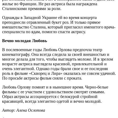
жилье во Франции. Не раз актриса была награждена
Сталинскими премиями за роли.
Однажды в Западной Украине ей во время концерта
преподнесли отравленный букет роз. И только прямое
вмешательство Сталина, который пригласил именитого врача-
специалиста по ядам, помогло спасти актрису.
Вечно молодая Любовь
В послевоенные годы Любовь Орлова предпочла театр
кинематографу. Она всегда следила за своей внешностью и
многое делала для того, чтобы выглядеть моложе. И в зрелом
возрасте актриса выглядела красивой, привлекательной и
очень элегантной. Однако годы брали свое и ее последняя
роль в фильме «Скворец и Лира» оказалась не совсем удачной.
По просьбе актрисы фильм сняли с проката.
Любовь Орлову помнят и в нынешнее время. Черно-белые
фильмы с ее участием с удовольствием смотрят семьями.
Образ актрисы ассоциируется с белокурой стройной
красавицей, всегда элегантно одетой и вечно молодой.
Автор: Алена Ослопова