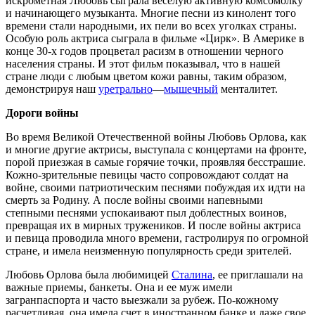
искрометная Любовь сыграла веселую активную комсомолку
и начинающего музыканта. Многие песни из кинолент того
времени стали народными, их пели во всех уголках страны.
Особую роль актриса сыграла в фильме «Цирк». В Америке в
конце 30-х годов процветал расизм в отношении черного
населения страны. И этот фильм показывал, что в нашей
стране люди с любым цветом кожи равны, таким образом,
демонстрируя наш
уретрально
—
мышечный
менталитет.
Дороги войны
Во время Великой Отечественной войны Любовь Орлова, как
и многие другие актрисы, выступала с концертами на фронте,
порой приезжая в самые горячие точки, проявляя бесстрашие.
Кожно-зрительные певицы часто сопровождают солдат на
войне, своими патриотическим песнями побуждая их идти на
смерть за Родину. А после войны своими напевными
степными песнями успокаивают пыл доблестных воинов,
превращая их в мирных тружеников. И после войны актриса
и певица проводила много времени, гастролируя по огромной
стране, и имела неизменную популярность среди зрителей.
Любовь Орлова была любимицей
Сталина
, ее приглашали на
важные приемы, банкеты. Она и ее муж имели
загранпаспорта и часто выезжали за рубеж. По-кожному
расчетливая, она имела счет в иностранном банке и даже свое