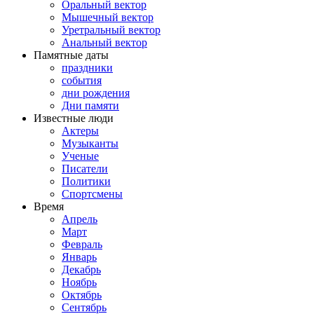
Оральный вектор
Мышечный вектор
Уретральный вектор
Анальный вектор
Памятные даты
праздники
события
дни рождения
Дни памяти
Известные люди
Актеры
Музыканты
Ученые
Писатели
Политики
Спортсмены
Время
Апрель
Март
Февраль
Январь
Декабрь
Ноябрь
Октябрь
Сентябрь