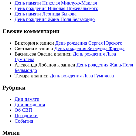
День памяти Николая Миклухо-Маклая
День рождения Николая Пржевальского
День памяти Леонида Быкова
День рождения Жана-Поля Бельмондо
Свежие комментарии
Виктория
к записи
День рождения Сергея Юрского
Светлана
к записи
День рождения Зигмунда Фрейда
Васильева Оксана
к записи
День рождения Льва
Гумилева
Александр Лобанов
к записи
День рождения Жана-Поля
Бельмондо
Тамара
к записи
День рождения Льва Гумилева
Рубрики
Дни памяти
Дни рождения
Об СВП
Праздники
События
Метки