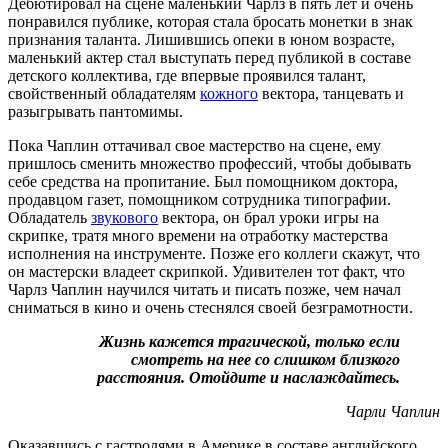
Дебютировал на сцене маленький Чарлз в пять лет и очень
понравился публике, которая стала бросать монетки в знак
признания таланта. Лишившись опеки в юном возрасте,
маленький актер стал выступать перед публикой в составе
детского коллектива, где впервые проявился талант,
свойственный обладателям
кожного
вектора, танцевать и
разыгрывать пантомимы.
Пока Чаплин оттачивал свое мастерство на сцене, ему
пришлось сменить множество профессий, чтобы добывать
себе средства на пропитание. Был помощником доктора,
продавцом газет, помощником сотрудника типографии.
Обладатель
звукового
вектора, он брал уроки игры на
скрипке, тратя много времени на отработку мастерства
исполнения на инструменте. Позже его коллеги скажут, что
он мастерски владеет скрипкой. Удивителен тот факт, что
Чарлз Чаплин научился читать и писать позже, чем начал
сниматься в кино и очень стеснялся своей безграмотности.
Жизнь кажется трагической, только если
смотреть на нее со слишком близкого
расстояния. Отойдите и наслаждайтесь.
Чарли Чаплин
Оказавшись с гастролями в Америке в составе английского