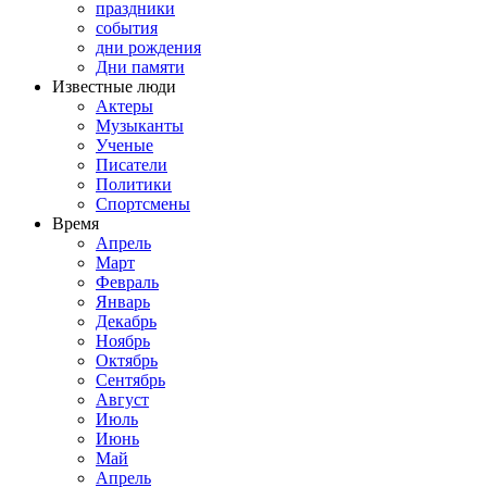
праздники
события
дни рождения
Дни памяти
Известные люди
Актеры
Музыканты
Ученые
Писатели
Политики
Спортсмены
Время
Апрель
Март
Февраль
Январь
Декабрь
Ноябрь
Октябрь
Сентябрь
Август
Июль
Июнь
Май
Апрель