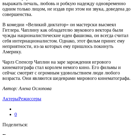
выражать печаль, любовь и робкую надежду одновременно
одним только лицом, не издав при этом ни звука, доведена до
совершенства.
В комедии «Великий диктатор» он мастерски высмеял
Гитлера. Чаплину как обладателю звукового вектора были
чужды националистические идеи фашизма, он всегда считал
себя интернационалистом. Однако, этот фильм принес ему
неприятности, из-за которых ему пришлось покинуть
Америку.
Чарлз Спенсер Чаплин на заре зарождения игрового
кинематографа стал королем немого кино. Его фильмы и
сейчас смотрят с огромным удовольствием люди любого
возраста. Они являются шедеврами мирового кинематографа.
Автор: Алена Ослопова
Актеры
Режиссеры
0
Поделиться: