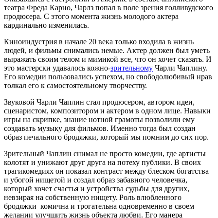
театра Фреда Карно, Чарлз попал в поле зрения голливудского
продюсера. С этого момента жизнь молодого актера
кардинально изменилась.
Киноиндустрия в начале 20 века только входила в жизнь
людей, и фильмы снимались немые. Актер должен был уметь
выражать своим телом и мимикой все, что он хочет сказать. И
это мастерски удавалось кожно-
зрительному
Чарли Чаплину.
Его комедии пользовались успехом, но свободолюбивый нрав
толкал его к самостоятельному творчеству.
Звуковой Чарли Чаплин стал продюсером, автором идеи,
сценаристом, композитором и актером в одном лице. Навыки
игры на скрипке, знание нотной грамоты позволили ему
создавать музыку для фильмов. Именно тогда был создан
образ печального бродяжки, который мы помним до сих пор.
Зрительный Чаплин снимал не просто комедии, где артисты
колотят и унижают друг друга на потеху публики. В своих
трагикомедиях он показал контраст между блеском богатства
и убогой нищетой и создал образ забавного человечка,
который хочет счастья и устройства судьбы для других,
невзирая на собственную нищету. Роль влюбленного
бродяжки комична и трогательна одновременно в своем
желании улучшить жизнь объекта любви. Его манера