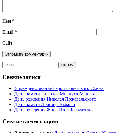
Имя
*
Email
*
Сайт
Свежие записи
Учреждено звание Герой Советского Союза
День памяти Николая Миклухо-Маклая
День рождения Николая Пржевальского
День памяти Леонида Быкова
День рождения Жана-Поля Бельмондо
Свежие комментарии
Виктория
к записи
День рождения Сергея Юрского