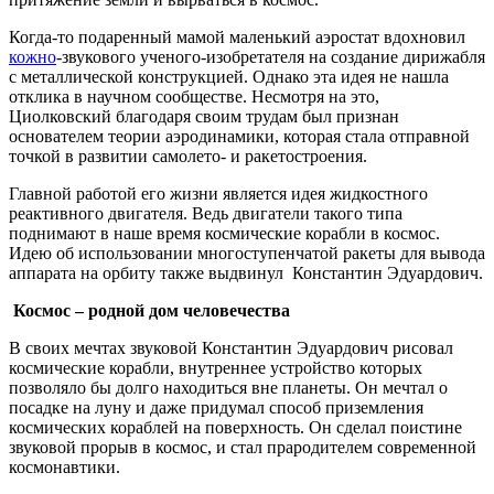
Когда-то подаренный мамой маленький аэростат вдохновил
кожно
-звукового ученого-изобретателя на создание дирижабля
с металлической конструкцией. Однако эта идея не нашла
отклика в научном сообществе. Несмотря на это,
Циолковский благодаря своим трудам был признан
основателем теории аэродинамики, которая стала отправной
точкой в развитии самолето- и ракетостроения.
Главной работой его жизни является идея жидкостного
реактивного двигателя. Ведь двигатели такого типа
поднимают в наше время космические корабли в космос.
Идею об использовании многоступенчатой ракеты для вывода
аппарата на орбиту также выдвинул Константин Эдуардович.
Космос – родной дом человечества
В своих мечтах звуковой Константин Эдуардович рисовал
космические корабли, внутреннее устройство которых
позволяло бы долго находиться вне планеты. Он мечтал о
посадке на луну и даже придумал способ приземления
космических кораблей на поверхность. Он сделал поистине
звуковой прорыв в космос, и стал прародителем современной
космонавтики.