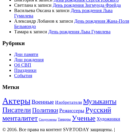
Светлана
к записи
День рождения Зигмунда Фрейда
Васильева Оксана
к записи
День рождения Льва
Гумилева
Александр Лобанов
к записи
День рождения Жана-Поля
Бельмондо
Тамара
к записи
День рождения Льва Гумилева
Рубрики
Дни памяти
Дни рождения
Об СВП
Праздники
События
Метки
Актеры
Музыканты
Военные
Изобретатели
Русский
Писатели
Политики
Режиссеры
менталитет
Ученые
Художники
Танцоры
Спортсмены
© 2016. Все права на контент SVP.TODAY защищены. |