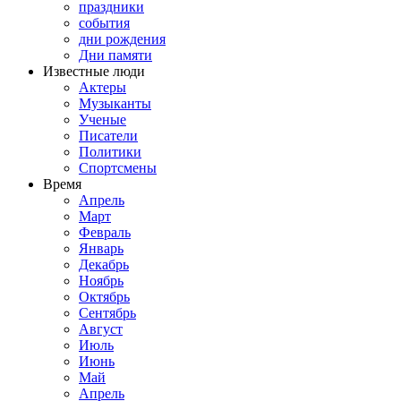
праздники
события
дни рождения
Дни памяти
Известные люди
Актеры
Музыканты
Ученые
Писатели
Политики
Спортсмены
Время
Апрель
Март
Февраль
Январь
Декабрь
Ноябрь
Октябрь
Сентябрь
Август
Июль
Июнь
Май
Апрель