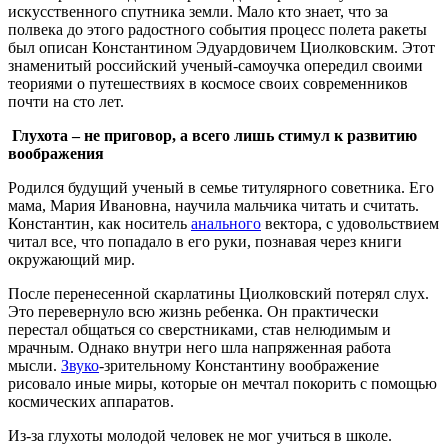
искусственного спутника земли. Мало кто знает, что за
полвека до этого радостного события процесс полета ракеты
был описан Константином Эдуардовичем Циолковским. Этот
знаменитый российский ученый-самоучка опередил своими
теориями о путешествиях в космосе своих современников
почти на сто лет.
Глухота – не приговор, а всего лишь стимул к развитию
воображения
Родился будущий ученый в семье титулярного советника. Его
мама, Мария Ивановна, научила мальчика читать и считать.
Константин, как носитель
анального
вектора, с удовольствием
читал все, что попадало в его руки, познавая через книги
окружающий мир.
После перенесенной скарлатины Циолковский потерял слух.
Это перевернуло всю жизнь ребенка. Он практически
перестал общаться со сверстниками, став нелюдимым и
мрачным. Однако внутри него шла напряженная работа
мысли.
Звуко
-зрительному Константину воображение
рисовало иные миры, которые он мечтал покорить с помощью
космических аппаратов.
Из-за глухоты молодой человек не мог учиться в школе.