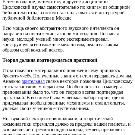
Естествознание, математику и другие дисциплины
Циолковский изучал самостоятельно по книгам из обширной
библиотеки отца, а потом стал пользоваться и литературой
публичной библиотеки в Москве.
Всю мощь своего абстрактного звукового интеллекта он
направил на постижение законов мироздания. Познавая
науки, молодой ученый много экспериментировал,
конструируя всевозможные механизмы, реализуя таким
образом свой кожный вектор.
Теория должна подтверждаться практикой
Из-за тяжелого материального положения ему пришлось
бросить учебу. Полученные знания он стал передавать другим.
Анально-
зрительная
связка векторов позволила Циолковскому
стать талантливым педагогом. Особенностью его манеры
преподавания было то, что он теорию всегда подтверждал
практикой. В его доме была маленькая лаборатория, где он
придумывал необыкновенные механизмы и ставил опыты,
увлекая своих учеников естествознанием.
Но звуковой вектор основоположника теоретической
космонавтики стремился далеко за пределы нашей планеты, и
всю жизнь он стремился подняться над землей, преодолеть
притяжение земли и вырваться в космос.