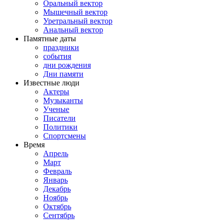
Оральный вектор
Мышечный вектор
Уретральный вектор
Анальный вектор
Памятные даты
праздники
события
дни рождения
Дни памяти
Известные люди
Актеры
Музыканты
Ученые
Писатели
Политики
Спортсмены
Время
Апрель
Март
Февраль
Январь
Декабрь
Ноябрь
Октябрь
Сентябрь