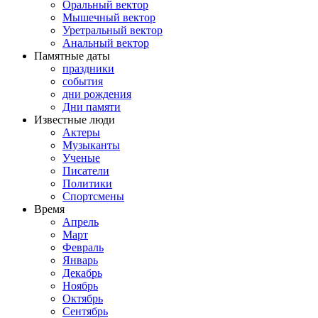
Оральный вектор
Мышечный вектор
Уретральный вектор
Анальный вектор
Памятные даты
праздники
события
дни рождения
Дни памяти
Известные люди
Актеры
Музыканты
Ученые
Писатели
Политики
Спортсмены
Время
Апрель
Март
Февраль
Январь
Декабрь
Ноябрь
Октябрь
Сентябрь