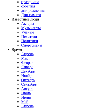
праздники
события
дни рождения
Дни памяти
Известные люди
Актеры
Музыканты
Ученые
Писатели
Политики
Спортсмены
Время
Апрель
Март
Февраль
Январь
Декабрь
Ноябрь
Октябрь
Сентябрь
Август
Июль
Июнь
Май
Апрель