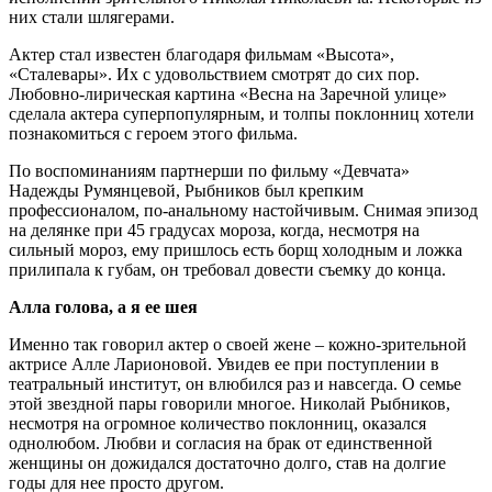
них стали шлягерами.
Актер стал известен благодаря фильмам «Высота»,
«Сталевары». Их с удовольствием смотрят до сих пор.
Любовно-лирическая картина «Весна на Заречной улице»
сделала актера суперпопулярным, и толпы поклонниц хотели
познакомиться с героем этого фильма.
По воспоминаниям партнерши по фильму «Девчата»
Надежды Румянцевой, Рыбников был крепким
профессионалом, по-анальному настойчивым. Снимая эпизод
на делянке при 45 градусах мороза, когда, несмотря на
сильный мороз, ему пришлось есть борщ холодным и ложка
прилипала к губам, он требовал довести съемку до конца.
Алла голова, а я ее шея
Именно так говорил актер о своей жене – кожно-зрительной
актрисе Алле Ларионовой. Увидев ее при поступлении в
театральный институт, он влюбился раз и навсегда. О семье
этой звездной пары говорили многое. Николай Рыбников,
несмотря на огромное количество поклонниц, оказался
однолюбом. Любви и согласия на брак от единственной
женщины он дожидался достаточно долго, став на долгие
годы для нее просто другом.