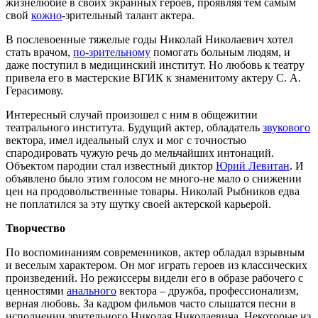
жизнелюбие в своих экранных героев, проявляя тем самым
свой
кожно
-зрительный талант актера.
В послевоенные тяжелые годы Николай Николаевич хотел
стать врачом,
по-зрительному
помогать больным людям, и
даже поступил в медицинский институт. Но любовь к театру
привела его в мастерские ВГИК к знаменитому актеру С. А.
Герасимову.
Интересный случай произошел с ним в общежитии
театрального института. Будущий актер, обладатель
звукового
вектора, имел идеальный слух и мог с точностью
спародировать чужую речь до мельчайших интонаций.
Объектом пародии стал известный диктор
Юрий Левитан
. И
объявлено было этим голосом не много-не мало о снижении
цен на продовольственные товары. Николай Рыбников едва
не поплатился за эту шутку своей актерской карьерой.
Творчество
По воспоминаниям современников, актер обладал взрывным
и веселым характером. Он мог играть героев из классических
произведений. Но режиссеры видели его в образе рабочего с
ценностями
анального
вектора – дружба, профессионализм,
верная любовь. За кадром фильмов часто слышатся песни в
исполнении зрительного Николая Николаевича. Некоторые из