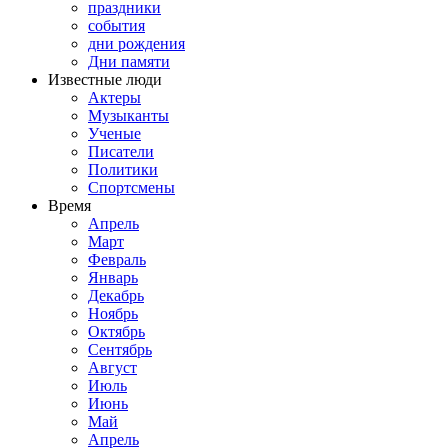
праздники
события
дни рождения
Дни памяти
Известные люди
Актеры
Музыканты
Ученые
Писатели
Политики
Спортсмены
Время
Апрель
Март
Февраль
Январь
Декабрь
Ноябрь
Октябрь
Сентябрь
Август
Июль
Июнь
Май
Апрель