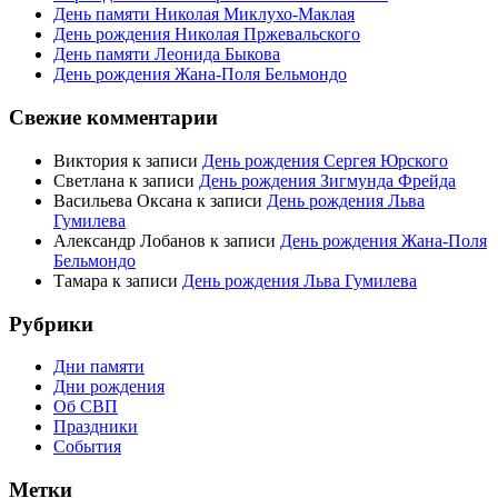
День памяти Николая Миклухо-Маклая
День рождения Николая Пржевальского
День памяти Леонида Быкова
День рождения Жана-Поля Бельмондо
Свежие комментарии
Виктория
к записи
День рождения Сергея Юрского
Светлана
к записи
День рождения Зигмунда Фрейда
Васильева Оксана
к записи
День рождения Льва
Гумилева
Александр Лобанов
к записи
День рождения Жана-Поля
Бельмондо
Тамара
к записи
День рождения Льва Гумилева
Рубрики
Дни памяти
Дни рождения
Об СВП
Праздники
События
Метки