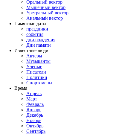
Оральный вектор
Мышечный вектор
Уретральный вектор
Анальный вектор
Памятные даты
праздники
события
дни рождения
Дни памяти
Известные люди
Актеры
Музыканты
Ученые
Писатели
Политики
Спортсмены
Время
Апрель
Март
Февраль
Январь
Декабрь
Ноябрь
Октябрь
Сентябрь