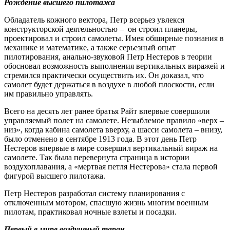
Рождение высшего пилотажа
Обладатель кожного вектора, Петр всерьез увлекся
конструкторской деятельностью – он строил планеры,
проектировал и строил самолеты. Имея обширные познания в
механике и математике, а также серьезный опыт
пилотирования, анально-звуковой Петр Нестеров в теории
обосновал возможность выполнения вертикальных виражей и
стремился практически осуществить их. Он доказал, что
самолет будет держаться в воздухе в любой плоскости, если
им правильно управлять.
Всего на десять лет ранее братья Райт впервые совершили
управляемый полет на самолете. Незыблемое правило «верх –
низ», когда кабина самолета вверху, а шасси самолета – внизу,
было отменено в сентябре 1913 года. В этот день Петр
Нестеров впервые в мире совершил вертикальный вираж на
самолете. Так была перевернута страница в истории
воздухоплавания, а «мертвая петля Нестерова» стала первой
фигурой высшего пилотажа.
Петр Нестеров разработал систему планирования с
отключенным мотором, спасшую жизнь многим военным
пилотам, практиковал ночные взлеты и посадки.
Первый в мире воздушный таран