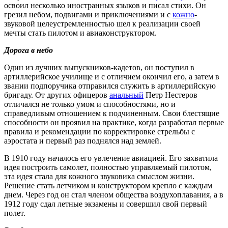
освоил несколько иностранных языков и писал стихи. Он
грезил небом, подвигами и приключениями и с
кожно
-
звуковой целеустремленностью шел к реализации своей
мечты стать пилотом и авиаконструктором.
Дорога в небо
Один из лучших выпускников-кадетов, он поступил в
артиллерийское училище и с отличием окончил его, а затем в
звании подпоручика отправился служить в артиллерийскую
бригаду. От других офицеров
анальный
Петр Нестеров
отличался не только умом и способностями, но и
справедливым отношением к подчиненным. Свои блестящие
способности он проявил на практике, когда разработал первые
правила и рекомендации по корректировке стрельбы с
аэростата и первый раз поднялся над землей.
В 1910 году началось его увлечение авиацией. Его захватила
идея построить самолет, полностью управляемый пилотом,
эта идея стала для кожного звуковика смыслом жизни.
Решение стать летчиком и конструктором крепло с каждым
днем. Через год он стал членом общества воздухоплавания, а в
1912 году сдал летные экзамены и совершил свой первый
полет.