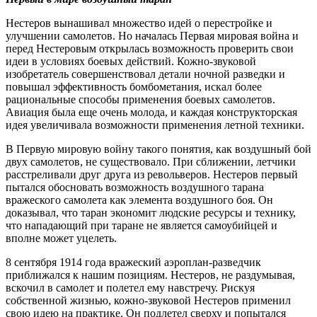
Нестеров вынашивал множество идей о перестройке и
улучшении самолетов. Но началась Первая мировая война и
перед Нестеровым открылась возможность проверить свои
идеи в условиях боевых действий. Кожно-звуковой
изобретатель совершенствовал детали ночной разведки и
повышал эффективность бомбометания, искал более
рациональные способы применения боевых самолетов.
Авиация была еще очень молода, и каждая конструкторская
идея увеличивала возможности применения летной техники.
В Первую мировую войну такого понятия, как воздушный бой
двух самолетов, не существовало. При сближении, летчики
расстреливали друг друга из револьверов. Нестеров первый
пытался обосновать возможность воздушного тарана
вражеского самолета как элемента воздушного боя. Он
доказывал, что таран экономит людские ресурсы и технику,
что нападающий при таране не является самоубийцей и
вполне может уцелеть.
8 сентября 1914 года вражеский аэроплан-разведчик
приближался к нашим позициям. Нестеров, не раздумывая,
вскочил в самолет и полетел ему навстречу. Рискуя
собственной жизнью, кожно-звуковой Нестеров применил
свою идею на практике. Он подлетел сверху и попытался