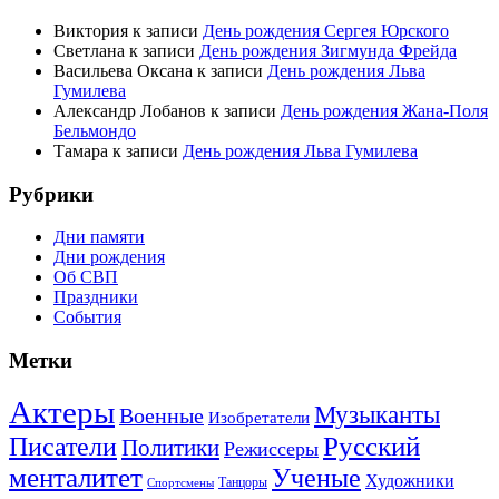
Виктория
к записи
День рождения Сергея Юрского
Светлана
к записи
День рождения Зигмунда Фрейда
Васильева Оксана
к записи
День рождения Льва
Гумилева
Александр Лобанов
к записи
День рождения Жана-Поля
Бельмондо
Тамара
к записи
День рождения Льва Гумилева
Рубрики
Дни памяти
Дни рождения
Об СВП
Праздники
События
Метки
Актеры
Музыканты
Военные
Изобретатели
Русский
Писатели
Политики
Режиссеры
менталитет
Ученые
Художники
Танцоры
Спортсмены