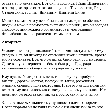
отдавать по нехваткам. Вот они и сошлись: Юрий Шмильевич
и звезды, которые он зажигал – группа «Технология», Влад
Сташевский, группа «Динамит», Дмитрий Билан.
Можно сказать, что у него был талант находить особенных
людей, а можно посмотреть системно и понять, что он обладал
способностями кожного организатора и уретральным
бесшаблонным неограниченным мышлением.
Авторитет
Человек, не воспринимающий закон, мог поступать как ему
угодно. Нет, он никогда не стремился закон нарушить, просто
его не осознавал. Все, что он делал, было ради других людей.
Даже выпуск «черного альбома» был ради Цоя, ради
выполнения его обещания, а не ради выгоды себе.
Ему нужны были деньги, деньги на покупку атрибутов
власти. Дорогой костюм, поездки на такси, роскошная
машина, самые лучшие рестораны. И все это не для показухи,
все это ему полагалось как самому настоящему «вождю». И с
деньгами он расставался так же просто, как и получал их.
За валютные махинации ему пришлось сидеть в тюрьме.
После тюрьмы он получил письмо с извинениями за то, что