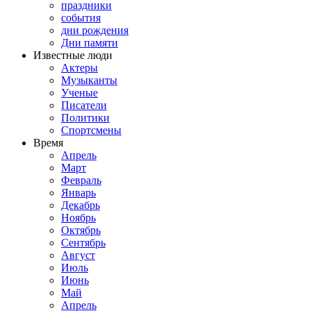
праздники
события
дни рождения
Дни памяти
Известные люди
Актеры
Музыканты
Ученые
Писатели
Политики
Спортсмены
Время
Апрель
Март
Февраль
Январь
Декабрь
Ноябрь
Октябрь
Сентябрь
Август
Июль
Июнь
Май
Апрель