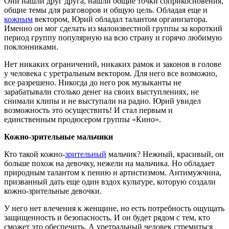
Они нашли друг друга, нашли общие точки соприкосновения,
общие темы для разговоров и общую цель. Обладая еще и
кожным
вектором, Юрий обладал талантом организатора.
Именно он мог сделать из малоизвестной группы за короткий
период группу популярную на всю страну и горячо любимую
поклонниками.
Нет никаких ограничений, никаких рамок и законов в голове
у человека с уретральным вектором. Для него все возможно,
все разрешено. Никогда до него рок музыканты не
зарабатывали столько денег на своих выступлениях, не
снимали клипы и не выступали на радио. Юрий увидел
возможность это осуществить! И стал первым и
единственным продюсером группы «Кино».
Кожно-зрительные мальчики
Кто такой кожно-
зрительный
мальчик? Нежный, красивый, он
больше похож на девочку, нежели на мальчика. Но обладает
природным талантом к пению и артистизмом. Антимужчина,
призванный дать еще один вздох культуре, которую создали
кожно-зрительные девочки.
У него нет влечения к женщине, но есть потребность ощущать
защищенность и безопасность. И он будет рядом с тем, кто
сможет это обеспечить. А уретральный человек стремиться