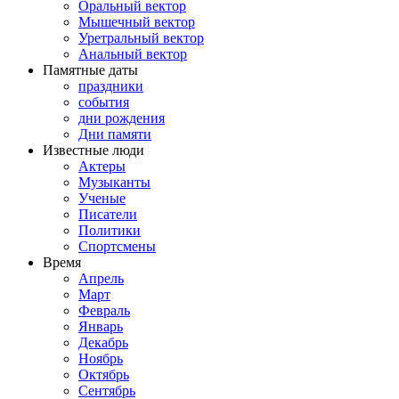
Оральный вектор
Мышечный вектор
Уретральный вектор
Анальный вектор
Памятные даты
праздники
события
дни рождения
Дни памяти
Известные люди
Актеры
Музыканты
Ученые
Писатели
Политики
Спортсмены
Время
Апрель
Март
Февраль
Январь
Декабрь
Ноябрь
Октябрь
Сентябрь