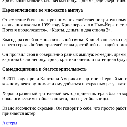
Зрительный мальчик был весьма популярным среди сверстнико
Перевоплощение во множестве амплуа
Стремление быть в центре внимания свойственно зрительному 
окончания школы в 1999 году Крис переехал в Нью-Йорк и стал
Погоня продолжается», «Карты, деньги и два ствола 2».
Благодаря своей кожно-зрительной связке Крис Эванс легко п
своего героя. Любовь зрителей стала достойной наградой за и
Он проявил себя в совершенно разных амплуа: комедии, драмы
картины были непопулярны, критики оценили потенциал будущ
Самодисциплина и благотворительность
В 2011 году к роли Капитана Америки в картине «Первый мсти
кожному вектору, помогли ему добиться прекрасных результато
Хорошо развитый зрительный вектор привел актера в благотво
онкологическими заболеваниями, посещает больницы.
Эванс абсолютно скромен. Он говорит о себе, что просто рабо
признается актер.
Актеры