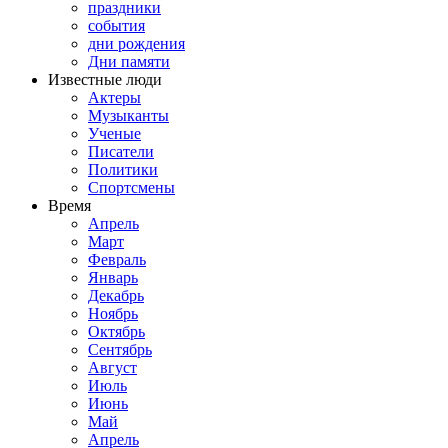
праздники
события
дни рождения
Дни памяти
Известные люди
Актеры
Музыканты
Ученые
Писатели
Политики
Спортсмены
Время
Апрель
Март
Февраль
Январь
Декабрь
Ноябрь
Октябрь
Сентябрь
Август
Июль
Июнь
Май
Апрель