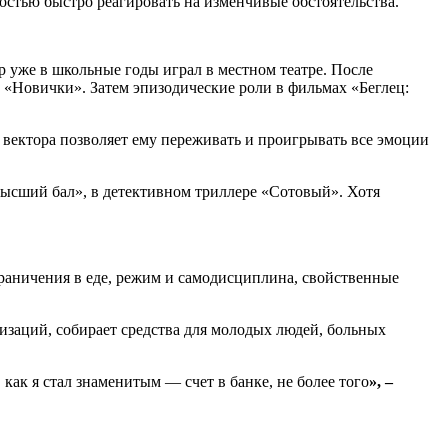
стью быстро реагировать на изменчивые обстоятельства.
 уже в школьные годы играл в местном театре. После
е «Новички». Затем эпизодические роли в фильмах «Беглец:
 вектора позволяет ему переживать и проигрывать все эмоции
Высший бал», в детективном триллере «Сотовый». Хотя
граничения в еде, режим и самодисциплина, свойственные
изаций, собирает средства для молодых людей, больных
 как я стал знаменитым — счет в банке, не более того
», –