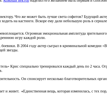
в.
Кожный вектор
наделил его желанием быть первым и способно
вектору. Что же может быть лучше света софитов? Будущий актер
 ходить на кастинги. Вскоре ему дали небольшую роль в сериал
еревоплощается. Огромная эмоциональная амплитуда зрительного
скреннюю игру каждой роли.
, боевики. В 2004 году актер сыграл в криминальной комедии «
ей звезды.
тель» Крис специально тренировался каждый день по 2 часа. О
в.
рительность. Он спонсирует несколько благотворительных орган
тает и живет.
«
Единственная вещь, которая изменилась, с тех пор,