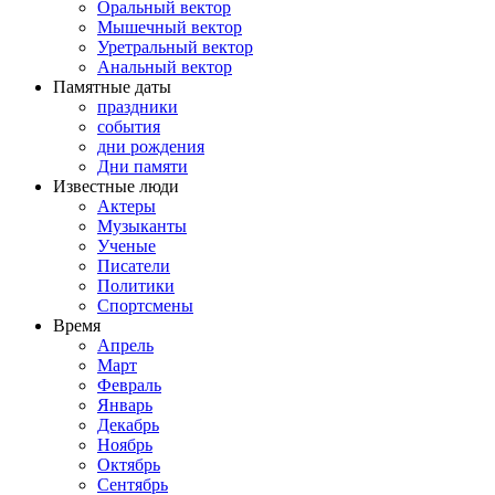
Оральный вектор
Мышечный вектор
Уретральный вектор
Анальный вектор
Памятные даты
праздники
события
дни рождения
Дни памяти
Известные люди
Актеры
Музыканты
Ученые
Писатели
Политики
Спортсмены
Время
Апрель
Март
Февраль
Январь
Декабрь
Ноябрь
Октябрь
Сентябрь