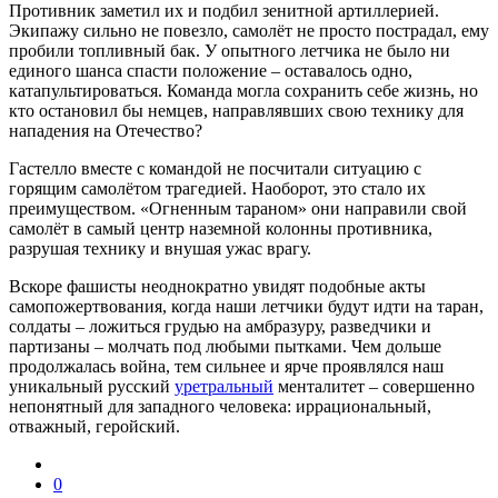
Противник заметил их и подбил зенитной артиллерией.
Экипажу сильно не повезло, самолёт не просто пострадал, ему
пробили топливный бак. У опытного летчика не было ни
единого шанса спасти положение – оставалось одно,
катапультироваться. Команда могла сохранить себе жизнь, но
кто остановил бы немцев, направлявших свою технику для
нападения на Отечество?
Гастелло вместе с командой не посчитали ситуацию с
горящим самолётом трагедией. Наоборот, это стало их
преимуществом. «Огненным тараном» они направили свой
самолёт в самый центр наземной колонны противника,
разрушая технику и внушая ужас врагу.
Вскоре фашисты неоднократно увидят подобные акты
самопожертвования, когда наши летчики будут идти на таран,
солдаты – ложиться грудью на амбразуру, разведчики и
партизаны – молчать под любыми пытками. Чем дольше
продолжалась война, тем сильнее и ярче проявлялся наш
уникальный русский
уретральный
менталитет – совершенно
непонятный для западного человека: иррациональный,
отважный, геройский.
0