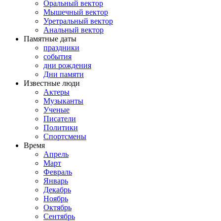
Оральный вектор
Мышечный вектор
Уретральный вектор
Анальный вектор
Памятные даты
праздники
события
дни рождения
Дни памяти
Известные люди
Актеры
Музыканты
Ученые
Писатели
Политики
Спортсмены
Время
Апрель
Март
Февраль
Январь
Декабрь
Ноябрь
Октябрь
Сентябрь