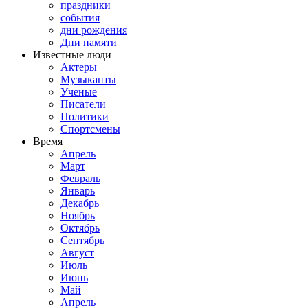
праздники
события
дни рождения
Дни памяти
Известные люди
Актеры
Музыканты
Ученые
Писатели
Политики
Спортсмены
Время
Апрель
Март
Февраль
Январь
Декабрь
Ноябрь
Октябрь
Сентябрь
Август
Июль
Июнь
Май
Апрель