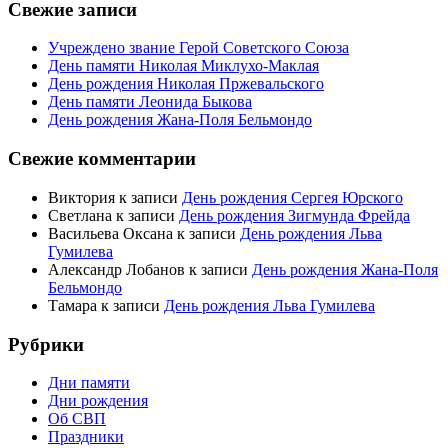
Свежие записи
Учреждено звание Герой Советского Союза
День памяти Николая Миклухо-Маклая
День рождения Николая Пржевальского
День памяти Леонида Быкова
День рождения Жана-Поля Бельмондо
Свежие комментарии
Виктория
к записи
День рождения Сергея Юрского
Светлана
к записи
День рождения Зигмунда Фрейда
Васильева Оксана
к записи
День рождения Льва
Гумилева
Александр Лобанов
к записи
День рождения Жана-Поля
Бельмондо
Тамара
к записи
День рождения Льва Гумилева
Рубрики
Дни памяти
Дни рождения
Об СВП
Праздники