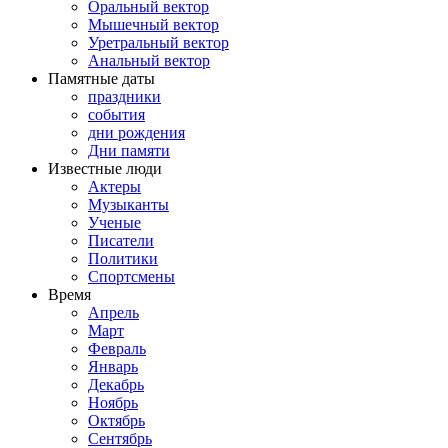
Оральный вектор
Мышечный вектор
Уретральный вектор
Анальный вектор
Памятные даты
праздники
события
дни рождения
Дни памяти
Известные люди
Актеры
Музыканты
Ученые
Писатели
Политики
Спортсмены
Время
Апрель
Март
Февраль
Январь
Декабрь
Ноябрь
Октябрь
Сентябрь