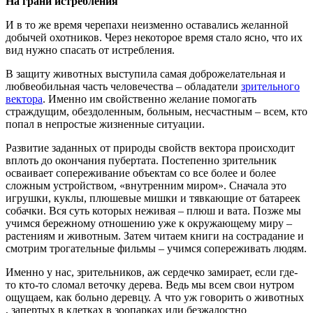
На грани истребления
И в то же время черепахи неизменно оставались желанной
добычей охотников. Через некоторое время стало ясно, что их
вид нужно спасать от истребления.
В защиту животных выступила самая доброжелательная и
любвеобильная часть человечества – обладатели
зрительного
вектора
. Именно им свойственно желание помогать
страждущим, обездоленным, больным, несчастным – всем, кто
попал в непростые жизненные ситуации.
Развитие заданных от природы свойств вектора происходит
вплоть до окончания пубертата. Постепенно зрительник
осваивает сопереживание объектам со все более и более
сложным устройством, «внутренним миром». Сначала это
игрушки, куклы, плюшевые мишки и тявкающие от батареек
собачки. Вся суть которых неживая – плюш и вата. Позже мы
учимся бережному отношению уже к окружающему миру –
растениям и животным. Затем читаем книги на сострадание и
смотрим трогательные фильмы – учимся сопереживать людям.
Именно у нас, зрительников, аж сердечко замирает, если где-
то кто-то сломал веточку дерева. Ведь мы всем свои нутром
ощущаем, как больно деревцу. А что уж говорить о животных
, запертых в клетках в зоопарках или безжалостно