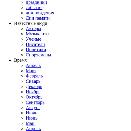
праздники
события
дни рождения
Дни памяти
Известные люди
Актеры
Музыканты
Ученые
Писатели
Политики
Спортсмены
Время
Апрель
Март
Февраль
Январь
Декабрь
Ноябрь
Октябрь
Сентябрь
Август
Июль
Июнь
Май
Апрель