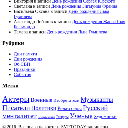
Виктория
к записи
День рождения Сергея Юрского
Светлана
к записи
День рождения Зигмунда Фрейда
Васильева Оксана
к записи
День рождения Льва
Гумилева
Александр Лобанов
к записи
День рождения Жана-Поля
Бельмондо
Тамара
к записи
День рождения Льва Гумилева
Рубрики
Дни памяти
Дни рождения
Об СВП
Праздники
События
Метки
Актеры
Музыканты
Военные
Изобретатели
Русский
Писатели
Политики
Режиссеры
менталитет
Ученые
Художники
Танцоры
Спортсмены
© 2016. Все права на контент SVP.TODAY защищены. |