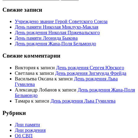
Свежие записи
Учреждено звание Герой Советского Союза
День памяти Николая Миклухо-Маклая
День рождения Николая Пржевальского
День памяти Леонида Быкова
День рождения Жана-Поля Бельмондо
Свежие комментарии
Виктория
к записи
День рождения Сергея Юрского
Светлана
к записи
День рождения Зигмунда Фрейда
Васильева Оксана
к записи
День рождения Льва
Гумилева
Александр Лобанов
к записи
День рождения Жана-Поля
Бельмондо
Тамара
к записи
День рождения Льва Гумилева
Рубрики
Дни памяти
Дни рождения
Об СВП