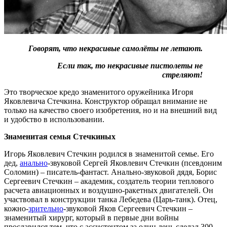
Говорят, что некрасивые самолёты не летают.
Если так, то некрасивые пистолеты не
стреляют!
Это творческое кредо знаменитого оружейника Игоря
Яковлевича Стечкина. Конструктор обращал внимание не
только на качество своего изобретения, но и на внешний вид
и удобство в использовании.
Знаменитая семья Стечкиных
Игорь Яковлевич Стечкин родился в знаменитой семье. Его
дед,
анально
-звуковой Сергей Яковлевич Стечкин (псевдоним
Соломин) – писатель-фантаст. Анально-звуковой дядя, Борис
Сергеевич Стечкин – академик, создатель теории теплового
расчета авиационных и воздушно-ракетных двигателей. Он
участвовал в конструкции танка Лебедева (Царь-танк). Отец,
кожно-
зрительно
-звуковой Яков Сергеевич Стечкин –
знаменитый хирург, который в первые дни войны
прославился тем, что с ассистентом за один день сделал 300