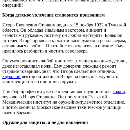
операций!
Когда детское увлечение становится призванием
Игорь Яковлевич Стечкин родился 15 ноября 1922 в Тульской
области. Он обладал анальным вектором, а значит и
«золотыми руками», поэтому он любил мастерить. Большой
интерес Игорь проявлял к охотничьим ружьям и револьверам,
оставшимся с войны. Он втайне от отца изучал оружие. Ему
нравилось разбирать и чистить револьверы.
Он умел починить любой пистолет, заменить какие-то детали,
даже изготавливал ножи. Ему доверяли сложный ремонт
старшие товарищи, зная, что Игорь сделает всё отлично.
Звуковой
вектор наталкивал Игоря на идеи, как улучшить
конструкцию того или иного оружия.
И выбор профессии уже не представлял трудности для
кожно
-
звукового Игоря Стечкина. Он поступил в Тульский
Механический институт на оружейно-пулеметное отделение,
а потом окончил Московское высшее техническое училище
имени Баумана.
Оружие для защиты, а не для нападения