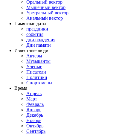
Оральный вектор
Мышечный вектор
Уретральный вектор
Анальный вектор
Памятные даты
праздники
события
дни рождения
Дни памяти
Известные люди
Актеры
Музыканты
Ученые
Писатели
Политики
Спортсмены
Время
Апрель
Март
Февраль
Январь
Декабрь
Ноябрь
Октябрь
Сентябрь