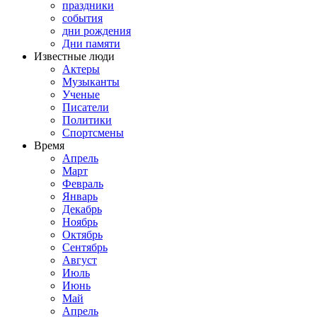
праздники
события
дни рождения
Дни памяти
Известные люди
Актеры
Музыканты
Ученые
Писатели
Политики
Спортсмены
Время
Апрель
Март
Февраль
Январь
Декабрь
Ноябрь
Октябрь
Сентябрь
Август
Июль
Июнь
Май
Апрель