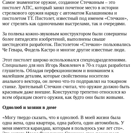
Самое знаменитое оружие, созданное Стечкиным – это
пистолет АПС, который занял почетное место в истории
стрелкового оружия наряду с автоматом Калашникова и
пистолетом ТТ. Пистолет, известный под именем «Стечкин»,
мог стрелять как одиночными выстрелами, так и очередями.
За полвека кожно-звуковым конструктором были совершены
более пятидесяти изобретений, выполнены свыше
шестидесяти разработок. Пистолетом «Стечкин» пользовались
Че Гевара, Фидель Кастро и многие другие известные люди.
Этот пистолет широко использовался спецподразделениями.
Специально для них Игорь Яковлевич в 70-х годах разработал
глушитель. Обладая перфекционизмом и вниманием к
малейшим деталям, которые свойственны носителю
анального вектора, он лично что-то подправлял на токарном
станке. Зрительный Стечкин считал, что оружие должно быть
красивым даже внешне. Конструктор трепетно относился ко
всем образцам своего оружия, как будто они были живыми.
Однолюб и хозяин в доме
«Могу твердо сказать, что я однолюб. В моей жизни была
одна жена, одна квартира, одна работа, один автомобиль. У
меня имеется карандаш, которым я пользуюсь уже лет сто».