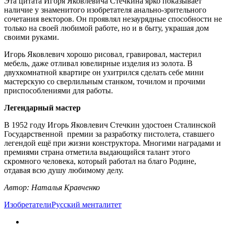
Эта цитата Игоря Яковлевича Стечкина ярко показывает
наличие у знаменитого изобретателя анально-зрительного
сочетания векторов. Он проявлял незаурядные способности не
только на своей любимой работе, но и в быту, украшая дом
своими руками.
Игорь Яковлевич хорошо рисовал, гравировал, мастерил
мебель, даже отливал ювелирные изделия из золота. В
двухкомнатной квартире он ухитрился сделать себе мини
мастерскую со сверлильным станком, точилом и прочими
приспособлениями для работы.
Легендарный мастер
В 1952 году Игорь Яковлевич Стечкин удостоен Сталинской
Государственной премии за разработку пистолета, ставшего
легендой ещё при жизни конструктора. Многими наградами и
премиями страна отметила выдающийся талант этого
скромного человека, который работал на благо Родине,
отдавая всю душу любимому делу.
Автор: Наталья Кравченко
Изобретатели
Русский менталитет